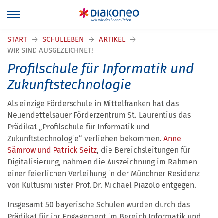
Navigation überspringen
START
SCHULLEBEN
ARTIKEL
WIR SIND AUSGEZEICHNET!
Profilschule für Informatik und
Zukunftstechnologie
Als einzige Förderschule in Mittelfranken hat das
Neuendettelsauer Förderzentrum St. Laurentius das
Prädikat „Profilschule für Informatik und
Zukunftstechnologie“ verliehen bekommen.
Anne
Sämrow und Patrick Seitz
, die Bereichsleitungen für
Digitalisierung, nahmen die Auszeichnung im Rahmen
einer feierlichen Verleihung in der Münchner Residenz
von Kultusminister Prof. Dr. Michael Piazolo entgegen.
Insgesamt 50 bayerische Schulen wurden durch das
Prädikat für ihr Engagement im Bereich Informatik und